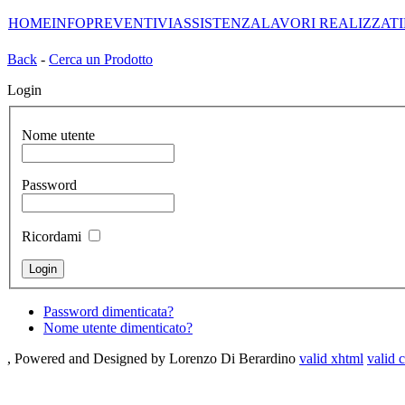
HOME
INFO
PREVENTIVI
ASSISTENZA
LAVORI REALIZZATI
Back
-
Cerca un Prodotto
Login
Nome utente
Password
Ricordami
Password dimenticata?
Nome utente dimenticato?
, Powered and Designed by Lorenzo Di Berardino
valid xhtml
valid c