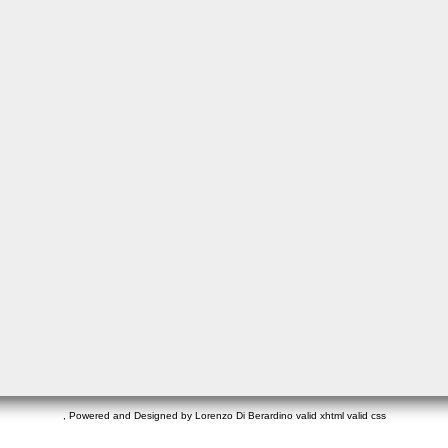
, Powered and Designed by Lorenzo Di Berardino
valid xhtml
valid css