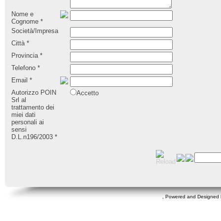
Nome e
Cognome
*
Società/Impresa
Città
*
Provincia
*
Telefono
*
Email
*
Autorizzo POIN
Accetto
Srl al
trattamento dei
miei dati
personali ai
sensi
D.L.n196/2003
*
, Powered and Designed 