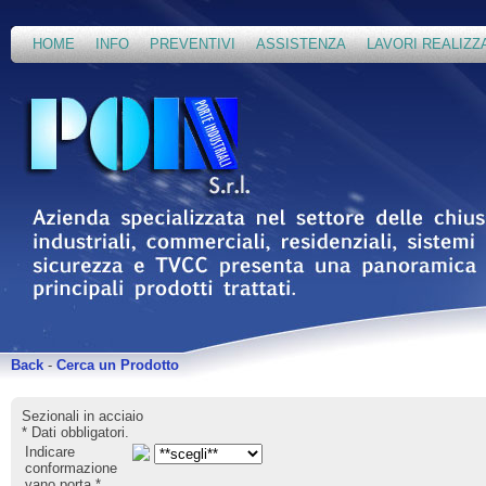
HOME
INFO
PREVENTIVI
ASSISTENZA
LAVORI REALIZZ
Back
-
Cerca un Prodotto
Sezionali in acciaio
*
Dati obbligatori.
Indicare
conformazione
vano porta
*