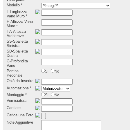
Modello
*
L-Larghezza
Vano Muro
*
H-Altezza Vano
Muro
*
HA-Altezza
Architrave
SS-Spalletta
Sinistra
SD-Spalletta
Destra
G-Profondita
Vano
Portina
Si
No
Pedonale
Oblò da Inserire
Automazione
*
Montaggio
*
Si
No
Verniciatura
Cantiere
Carica una Foto
Note Aggiuntive