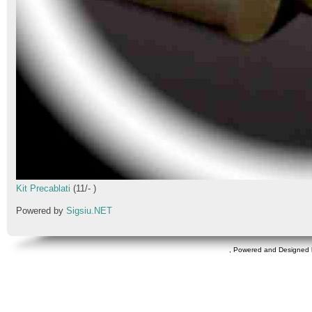
Kit Precablati
(
11
/
-
)
Powered by
Sigsiu.NET
, Powered and Designed 