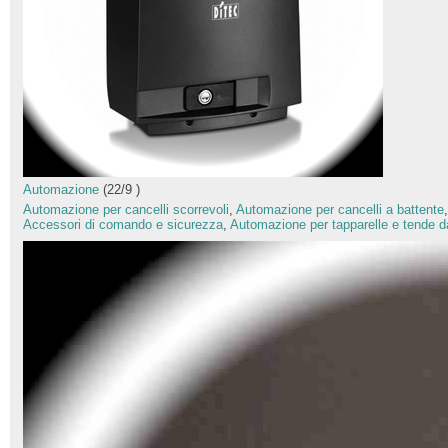
Automazione
(
22
/
9
)
Automazione per cancelli scorrevoli
,
Automazione per cancelli a battente
Accessori di comando e sicurezza
,
Automazione per tapparelle e tende d