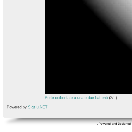
Porte coibentate a una o due battenti
(
2
/
-
)
Powered by
Sigsiu.NET
, Powered and Designed 