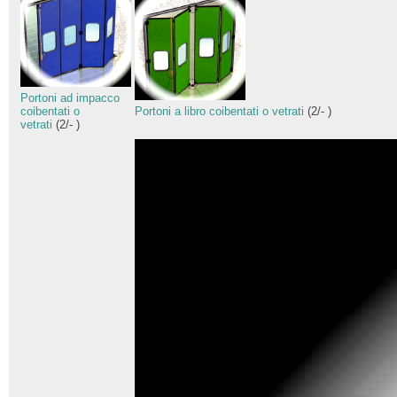
Portoni ad impacco
coibentati o
Portoni a libro coibentati o vetrati
(
2
/
-
)
vetrati
(
2
/
-
)