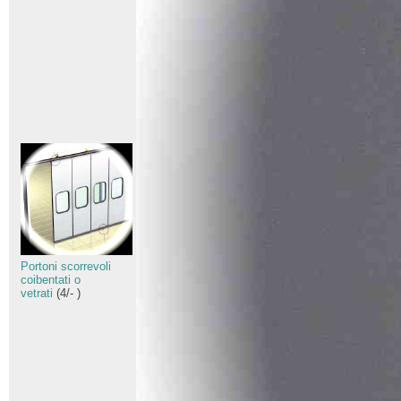
Portoni scorrevoli
coibentati o
vetrati
(
4
/
-
)