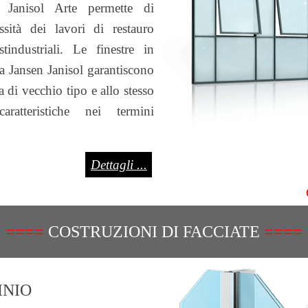
n Janisol Arte permette di
ssità dei lavori di restauro
tindustriali. Le finestre in
ema Jansen Janisol garantiscono
ia di vecchio tipo e allo stesso
ratteristiche nei termini
Dettagli ...
====
COSTRUZIONI DI FACCIATE
====
INIO