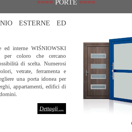
====
PORTE
====
INIO ESTERNE ED
rne ed interne WIŚNIOWSKI
e per coloro che cercano
ossibilità di scelta. Numerosi
olori, vetrate, ferramenta e
egliere una porta idonea per
rghi, appartamenti, edifici di
ndomini.
Dettagli ...