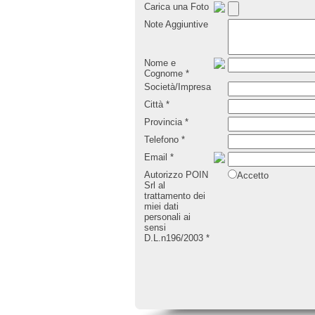
Carica una Foto
Note Aggiuntive
Nome e
Cognome
*
Società/Impresa
Città
*
Provincia
*
Telefono
*
Email
*
Autorizzo POIN
Accetto
Srl al
trattamento dei
miei dati
personali ai
sensi
D.L.n196/2003
*