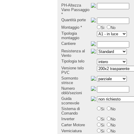
PH-Altezza
Vano Passaggio
*
Quantità porte
Montaggio
*
Si
No
Tipologia
montaggio
Cantiere
Resistenza al
Vento
Tipologia telo
Versione telo
PVC
Sormonto
strisce
Numero
oblò/sezioni
Guida
scorrevole
Sistema di
Si
No
Comando
Inverter
Si
No
Carter Motore
Si
No
Verniciatura
Si
No