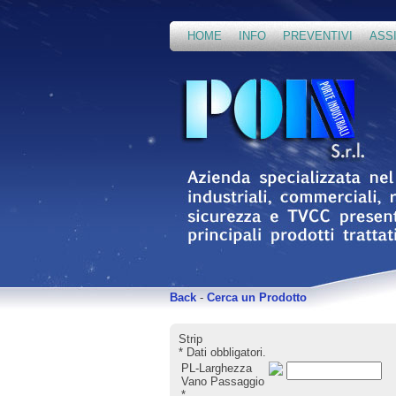
HOME
INFO
PREVENTIVI
ASS
Back
-
Cerca un Prodotto
Strip
*
Dati obbligatori.
PL-Larghezza
Vano Passaggio
*