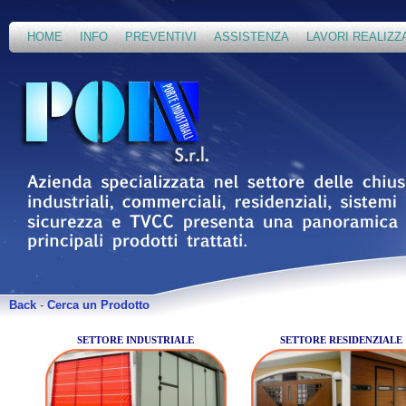
HOME
INFO
PREVENTIVI
ASSISTENZA
LAVORI REALIZZ
Back
-
Cerca un Prodotto
SETTORE INDUSTRIALE
SETTORE RESIDENZIALE