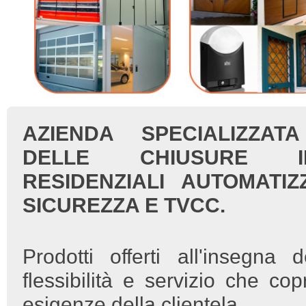
.
.
.
AZIENDA SPECIALIZZA
DELLE CHIUSURE I
RESIDENZIALI AUTOMATIZ
SICUREZZA E TVCC.
Prodotti offerti all'insegna d
flessibilità e servizio che co
esigenze della clientela.